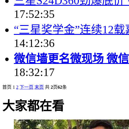
三星S24D360劲爆底价
17:52:35
“三星奖学金”连续12
14:12:36
微信墙更名微现场 微信
18:32:17
首页
1
2
下一页
末页
共
2
页
62
条
大家都在看