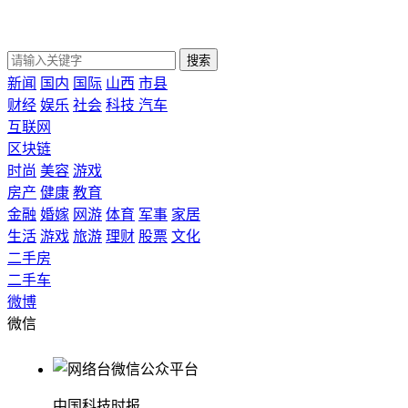
搜索
新闻
国内
国际
山西
市县
财经
娱乐
社会
科技
汽车
互联网
区块链
时尚
美容
游戏
房产
健康
教育
金融
婚嫁
网游
体育
军事
家居
生活
游戏
旅游
理财
股票
文化
二手房
二手车
微博
微信
中国科技时报