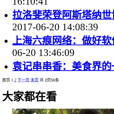
16:10:41
拉洛斐荣登阿斯塔纳世
2017-06-20 14:08:39
上海六痕网络：做好软
06-20 13:46:09
袁记串串香：美食界的
首页
1
2
下一页
末页
共
2
页
51
条
大家都在看