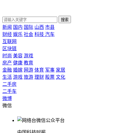
搜索
新闻
国内
国际
山西
市县
财经
娱乐
社会
科技
汽车
互联网
区块链
时尚
美容
游戏
房产
健康
教育
金融
婚嫁
网游
体育
军事
家居
生活
游戏
旅游
理财
股票
文化
二手房
二手车
微博
微信
中国科技时报