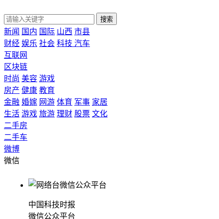
搜索
新闻
国内
国际
山西
市县
财经
娱乐
社会
科技
汽车
互联网
区块链
时尚
美容
游戏
房产
健康
教育
金融
婚嫁
网游
体育
军事
家居
生活
游戏
旅游
理财
股票
文化
二手房
二手车
微博
微信
中国科技时报
微信公众平台