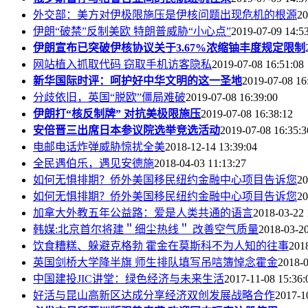
外交部：美方对伊极限施压是伊核问题出现危机的根源
20
伊朗“破禁”反制美欧 特朗普威胁“小心点”
2019-07-09 14:5
伊朗宣布已突破伊核协议关于3.67%浓缩铀丰度规定限制
网站植入抓取代码 窃取手机访客隐私
2019-07-08 16:51:08
新华国际时评：呵护好中华文明的这一圣地
2019-07-08 16
分歧依旧，英国“脱欧”僵局难破
2019-07-08 16:39:00
伊朗打“核反制牌” 对抗美极限施压
2019-07-08 16:38:12
安倍晋三出席日本参议院选举竞选活动
2019-07-08 16:35:3
电邮电话炸弹威胁惊扰全美
2018-12-14 13:39:04
全民遇伯乐，遇见安德施
2018-04-03 11:13:27
如何无惧排期？侨外美国移民纽约金融中心项目告诉您
20
如何无惧排期？侨外美国移民纽约金融中心项目告诉您
20
加拿大外教五年公益路：爱是人类共通的语言
2018-03-22 
韩媒:北京首尔将建＂细尘热线＂ 改善空气质量
2018-03-20
饮食糟糕、躲避克格勃 霍金在莫斯科不为人知的往事
201
英国剑桥大学降半旗 师生排队填写吊唁簿悼念霍金
2018-0
中国建投JIC讲堂：绿色经济与未来生活
2017-11-08 15:36:
好活与昆山高新区达成分享经济双创发展战略合作
2017-1