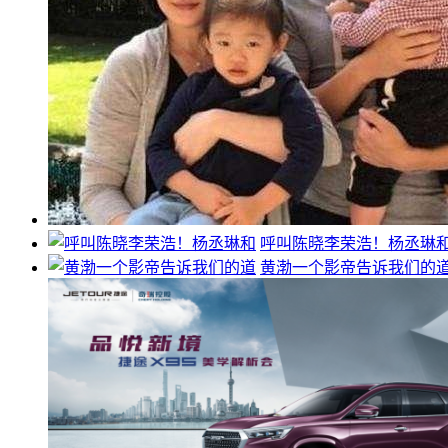
呼叫陈晓李荣浩！杨丞琳
黄渤一个影帝告诉我们的