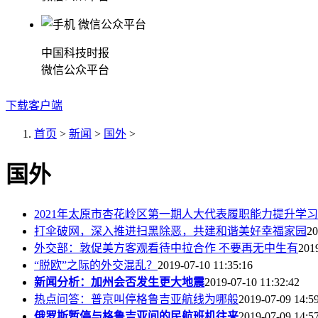
中国科技时报
微信公众平台
下载客户端
首页
>
新闻
>
国外
>
国外
2021年太原市杏花岭区第一期人大代表履职能力提升学
打伞破网，深入推进扫黑除恶，共建和谐美好幸福家园
20
外交部：敦促美方客观看待中拉合作 不要再无中生有
201
“脱欧”之际的外交混乱？
2019-07-10 11:35:16
新闻分析：加州会否发生更大地震
2019-07-10 11:32:42
热点问答：普京叫停格鲁吉亚航线为哪般
2019-07-09 14:5
俄罗斯暂停与格鲁吉亚间的民航班机往来
2019-07-09 14:5