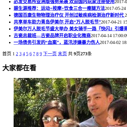
必发交易所亚洲版强势来袭 欢迎国内玩家注册使用
2017-0
碧生源推荐：运动+按摩+饮食三合一瘦腿方法
2017-05-24 
德国百康生物物理治疗仪 开创过敏疾病检测治疗新时代
2
共享单车助力青岛伊美尔 开启“万人脱毛节”
2017-04-21 15
伊美尔万人脱毛节盛大举办 美女骑手一路『快闪』引爆
古瓷总裁班—古瓷品牌开启职业化微商
2017-04-14 17:00:0
一场债务引发的“血案”，蓝汛涉嫌暴力伤人
2017-04-02 18
首页
1
2
3
4
5
6
7
8
9
下一页
末页
共
9
页
273
条
大家都在看