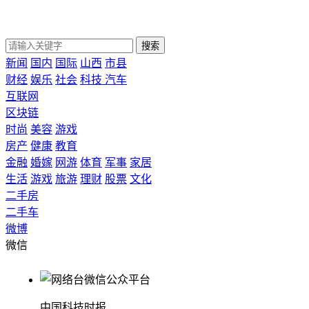
搜索
新闻
国内
国际
山西
市县
财经
娱乐
社会
科技
汽车
互联网
区块链
时尚
美容
游戏
房产
健康
教育
金融
婚嫁
网游
体育
军事
家居
生活
游戏
旅游
理财
股票
文化
二手房
二手车
微博
微信
中国科技时报