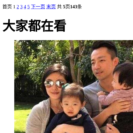
首页
1
2
3
4
5
下一页
末页
共
5
页
143
条
大家都在看