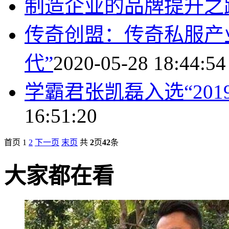
制造企业的品牌提升之
传奇创盟：传奇私服产业
代”
2020-05-28 18:44:54
学霸君张凯磊入选“201
16:51:20
首页
1
2
下一页
末页
共
2
页
42
条
大家都在看