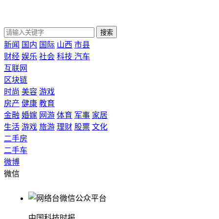
搜索
新闻
国内
国际
山西
市县
财经
娱乐
社会
科技
汽车
互联网
区块链
时尚
美容
游戏
房产
健康
教育
金融
婚嫁
网游
体育
军事
家居
生活
游戏
旅游
理财
股票
文化
二手房
二手车
微博
微信
中国科技时报