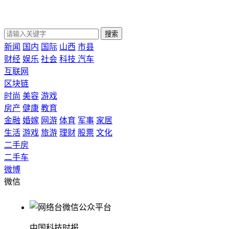
搜索
新闻
国内
国际
山西
市县
财经
娱乐
社会
科技
汽车
互联网
区块链
时尚
美容
游戏
房产
健康
教育
金融
婚嫁
网游
体育
军事
家居
生活
游戏
旅游
理财
股票
文化
二手房
二手车
微博
微信
中国科技时报