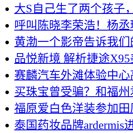
大S自己生了两个孩子
呼叫陈晓李荣浩！杨丞
黄渤一个影帝告诉我们
品悦新境 解析捷途X9
赛麟汽车外滩体验中心
买珠宝曾受骗？和福州
福原爱白色洋装参加田
泰国药妆品牌ardermi