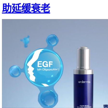
助延缓衰老