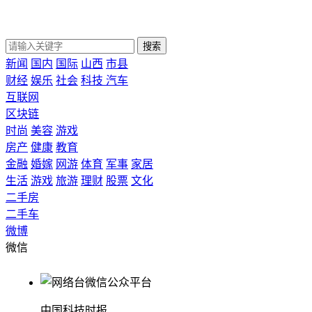
搜索
新闻
国内
国际
山西
市县
财经
娱乐
社会
科技
汽车
互联网
区块链
时尚
美容
游戏
房产
健康
教育
金融
婚嫁
网游
体育
军事
家居
生活
游戏
旅游
理财
股票
文化
二手房
二手车
微博
微信
中国科技时报