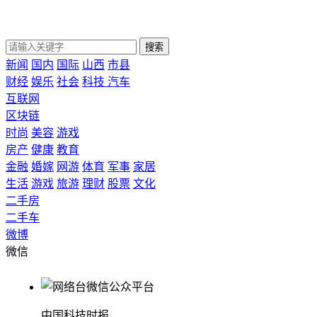
搜索
新闻
国内
国际
山西
市县
财经
娱乐
社会
科技
汽车
互联网
区块链
时尚
美容
游戏
房产
健康
教育
金融
婚嫁
网游
体育
军事
家居
生活
游戏
旅游
理财
股票
文化
二手房
二手车
微博
微信
中国科技时报