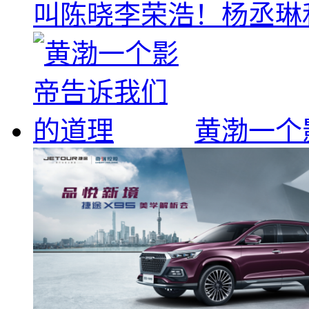
叫陈晓李荣浩！杨丞琳
黄渤一个