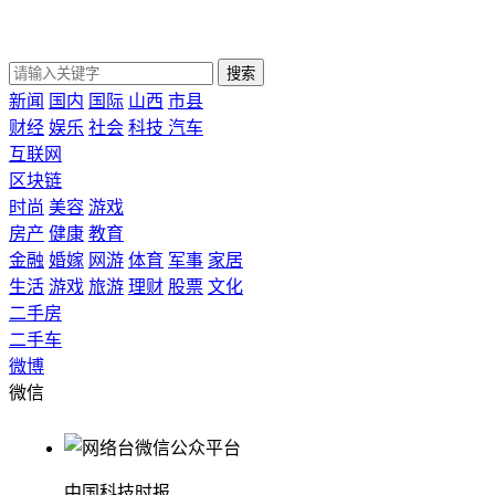
搜索
新闻
国内
国际
山西
市县
财经
娱乐
社会
科技
汽车
互联网
区块链
时尚
美容
游戏
房产
健康
教育
金融
婚嫁
网游
体育
军事
家居
生活
游戏
旅游
理财
股票
文化
二手房
二手车
微博
微信
中国科技时报