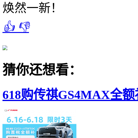
焕然一新！
👍
👎
猜你还想看：
618购传祺GS4MAX全