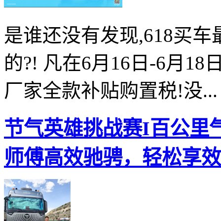
是谁还没有发现,618买
的?! 凡在6月16日-6月1
厂家全款补贴购置税!没...
节气英雄挑战赛I百公里气
师傅高效驰骋，轻松享效