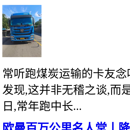
常听跑煤炭运输的卡友念
发现,这并非无稽之谈,
日,常年跑中长...
欧曼百万公里名人堂丨降