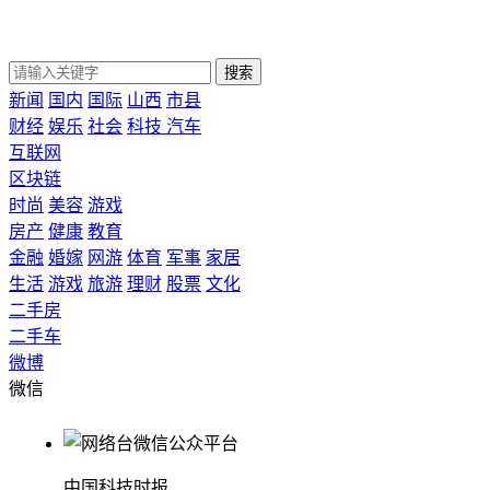
搜索
新闻
国内
国际
山西
市县
财经
娱乐
社会
科技
汽车
互联网
区块链
时尚
美容
游戏
房产
健康
教育
金融
婚嫁
网游
体育
军事
家居
生活
游戏
旅游
理财
股票
文化
二手房
二手车
微博
微信
中国科技时报