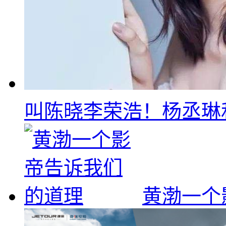
叫陈晓李荣浩！杨丞琳
黄渤一个